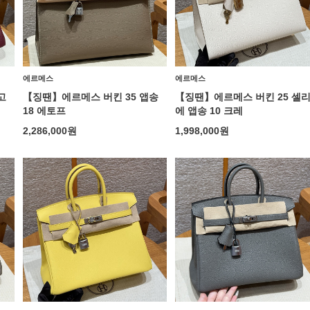
에르메스
에르메스
고
【징땐】에르메스 버킨 35 앱송
【징땐】에르메스 버킨 25 셀
18 에토프
에 앱송 10 크레
2,286,000
원
1,998,000
원