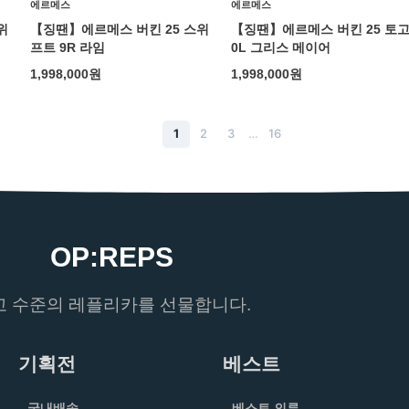
에르메스
에르메스
위
【징땐】에르메스 버킨 25 스위
【징땐】에르메스 버킨 25 토
프트 9R 라임
0L 그리스 메이어
1,998,000
원
1,998,000
원
1
2
3
…
16
OP:REPS
고 수준의 레플리카를 선물합니다.
기획전
베스트
국내배송
베스트 의류