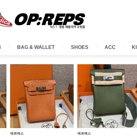
N
BAG & WALLET
SHOES
ACC
K
Page
Page
Page
Page
에르메스
에르메스