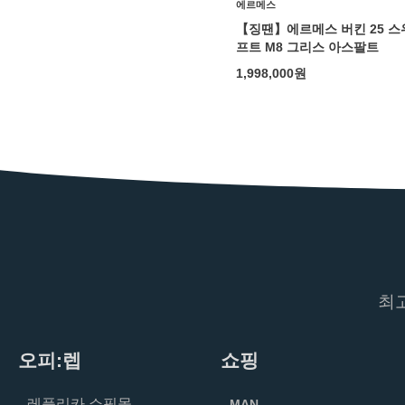
에르메스
【징땐】에르메스 버킨 25 스
프트 M8 그리스 아스팔트
1,998,000
원
최
오피:렙
쇼핑
레플리카 쇼핑몰
MAN