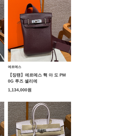
에르메스
【징땐】에르메스 핵 아 도 PM
0G 루즈 셀리에
1,134,000
원