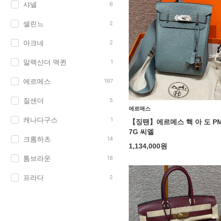
샤넬
6
셀린느
2
아크네
2
알렉산더 맥퀸
1
에르메스
197
질샌더
5
에르메스
캐나다구스
1
【징땐】에르메스 핵 아 도 P
7G 씨엘
크롬하츠
14
1,134,000
원
톰브라운
18
프라다
2