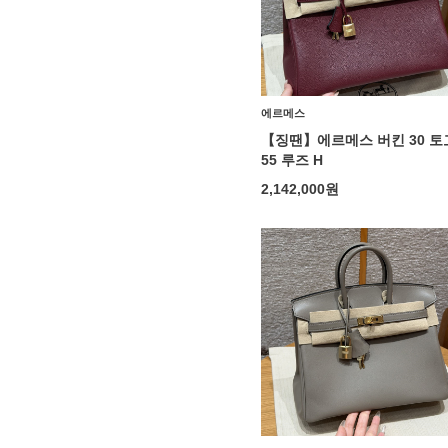
에르메스
【징땐】에르메스 버킨 30 토
55 루즈 H
2,142,000
원