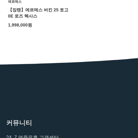
에르메스
고
【징땐】에르메스 버킨 25 토고
0E 로즈 텍사스
1,998,000
원
커뮤니티
24, 7 연중무휴 고객센터