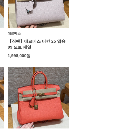
에르메스
리
【징땐】에르메스 버킨 25 앱송
09 모브 페일
1,998,000
원