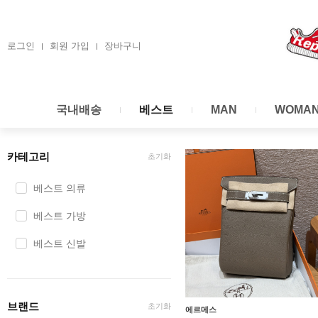
콘
텐
츠
로그인
회원 가입
장바구니
로
건
너
국내배송
베스트
MAN
WOMA
뛰
기
카테고리
초기화
베스트 의류
베스트 가방
베스트 신발
브랜드
초기화
에르메스