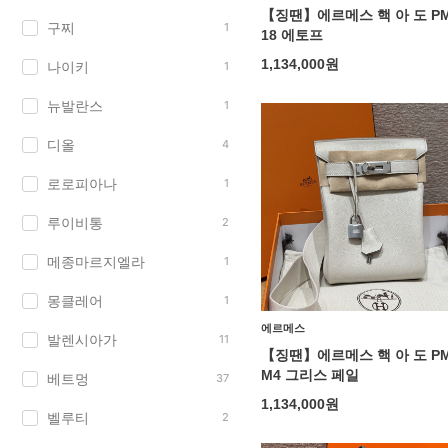
【징땐】에르메스 핵 아 도 P
구찌
1
18 에토프
1,134,000
원
나이키
1
뉴발란스
1
디올
4
로로피아나
1
루이비통
2
메종마르지엘라
1
몽클레어
1
에르메스
발렌시아가
11
【징땐】에르메스 핵 아 도 P
M4 그리스 페일
베트멍
37
1,134,000
원
벨루티
2