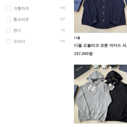
크롬하츠
119
톰브라운
137
펜디
70
디올
프라다
110
디올 오블리크 코튼 자카드 셔
157,000
원