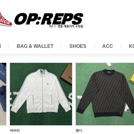
N
BAG & WALLET
SHOES
ACC
K
Page
Page
Page
Page
버버리
펜디