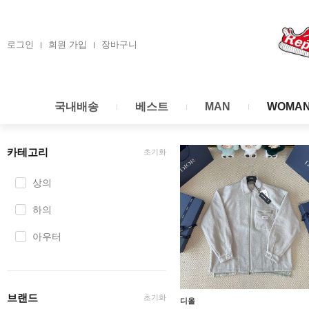
콘
텐
츠
로그인
회원 가입
장바구니
로
건
너
국내배송
베스트
MAN
WOMA
뛰
기
카테고리
초기화
상의
하의
아우터
브랜드
초기화
디올