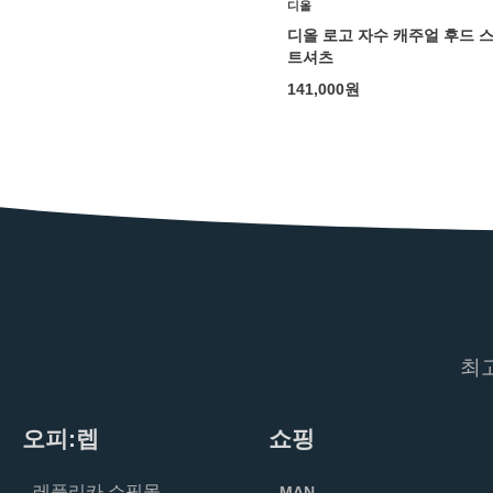
디올
디올 로고 자수 캐주얼 후드 
트셔츠
141,000
원
최
오피:렙
쇼핑
레플리카 쇼핑몰
MAN