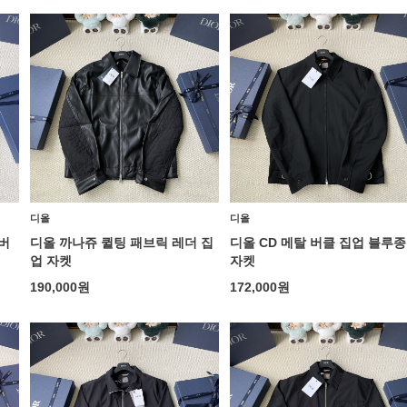
디올
디올
버
디올 까나쥬 퀼팅 패브릭 레더 집
디올 CD 메탈 버클 집업 블루종
업 자켓
자켓
190,000
원
172,000
원