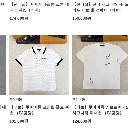
자켓
【잔디집】버버리 나일론 코튼 테
【잔디집】펜디 시그니처 FF 
니스 자켓（레어）
티프 패턴 울 스웨터（레어）
174,000
원
150,000
원
루이비통
루이비통
 데
【터보】루이비통 포인텔 폴로 셔
【터보】루이비통 엠브로이더
츠 （TJ공장）
시그니처 티셔츠 （TJ공장）
131,000
원
124,000
원