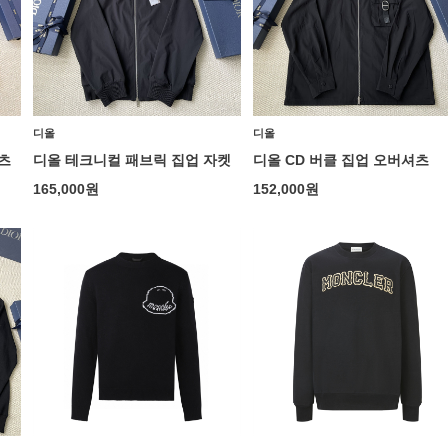
디올
디올
츠
디올 테크니컬 패브릭 집업 자켓
디올 CD 버클 집업 오버셔츠
165,000
원
152,000
원