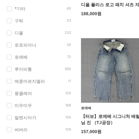
디올 플리스 로고 패치 셔츠 
*기타
60
188,000
원
구찌
53
디올
232
로로피아나
26
로에베
72
루이비통
385
메종마르지엘라
11
몽클레어
125
미우미우
168
로에베
【터보】로에베 시그니처 배럴
발렌시아가
150
님 진 （TJ공장）
버버리
129
157,000
원