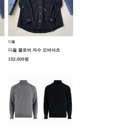
디올
디올 클로버 자수 오버셔츠
152,000
원