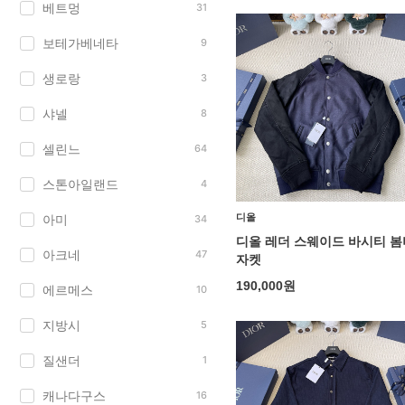
베트멍
31
보테가베네타
9
생로랑
3
샤넬
8
셀린느
64
스톤아일랜드
4
디올
아미
34
디올 레더 스웨이드 바시티 봄
아크네
47
자켓
190,000
원
에르메스
10
지방시
5
질샌더
1
캐나다구스
16