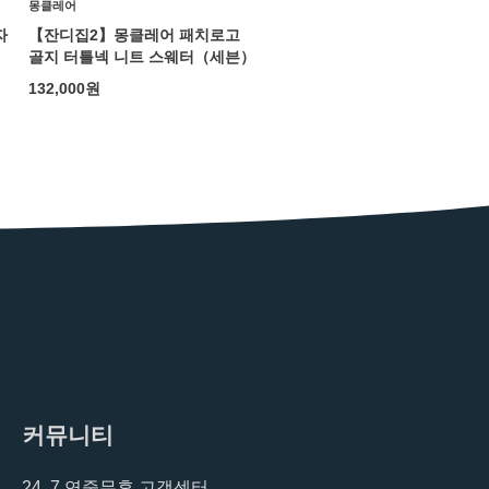
몽클레어
자
【잔디집2】몽클레어 패치로고
골지 터틀넥 니트 스웨터（세븐）
132,000
원
커뮤니티
24, 7 연중무휴 고객센터