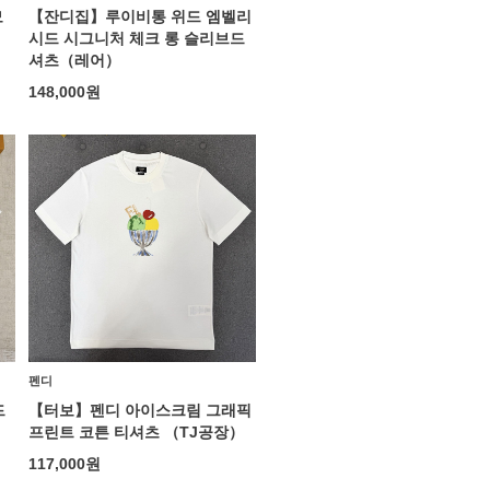
모
【잔디집】루이비통 위드 엠벨리
시드 시그니처 체크 롱 슬리브드
셔츠（레어）
148,000
원
펜디
드
【터보】펜디 아이스크림 그래픽
프린트 코튼 티셔츠 （TJ공장）
117,000
원