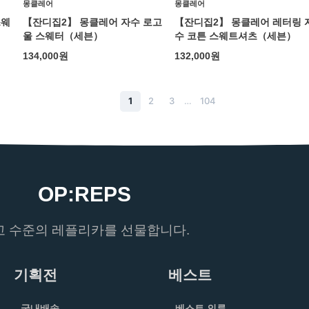
몽클레어
몽클레어
스웨
【잔디집2】 몽클레어 자수 로고
【잔디집2】 몽클레어 레터링 
울 스웨터（세븐）
수 코튼 스웨트셔츠（세븐）
134,000
원
132,000
원
1
2
3
…
104
OP:REPS
고 수준의 레플리카를 선물합니다.
기획전
베스트
국내배송
베스트 의류