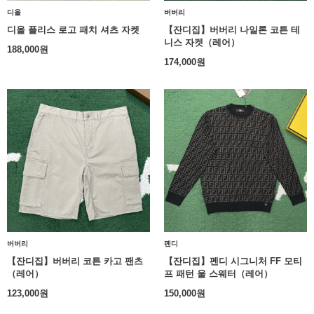
디올
버버리
디올 플리스 로고 패치 셔츠 자켓
【잔디집】버버리 나일론 코튼 테
니스 자켓（레어）
188,000
원
174,000
원
버버리
펜디
【잔디집】버버리 코튼 카고 팬츠
【잔디집】펜디 시그니처 FF 모티
（레어）
프 패턴 울 스웨터（레어）
123,000
원
150,000
원