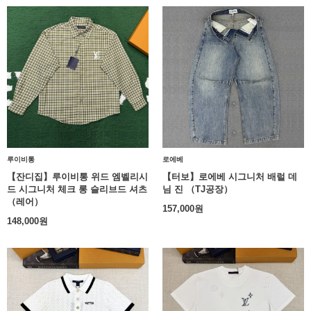
루이비통
로에베
【잔디집】루이비통 위드 엠벨리시
【터보】로에베 시그니처 배럴 데
드 시그니처 체크 롱 슬리브드 셔츠
님 진 （TJ공장）
（레어）
157,000
원
148,000
원