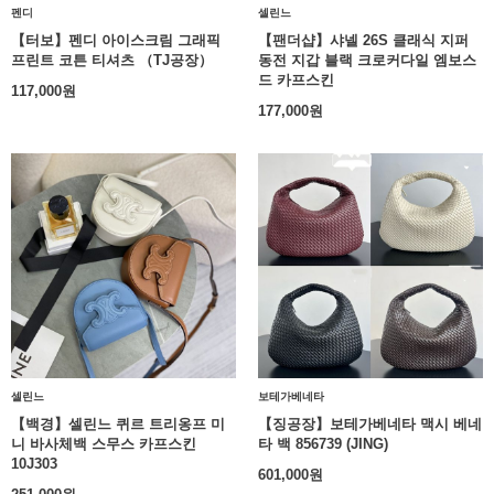
펜디
셀린느
【터보】펜디 아이스크림 그래픽
【팬더샵】샤넬 26S 클래식 지퍼
프린트 코튼 티셔츠 （TJ공장）
동전 지갑 블랙 크로커다일 엠보스
드 카프스킨
117,000
원
177,000
원
셀린느
보테가베네타
【백경】셀린느 퀴르 트리옹프 미
【징공장】보테가베네타 맥시 베네
니 바사체백 스무스 카프스킨
타 백 856739 (JING)
10J303
601,000
원