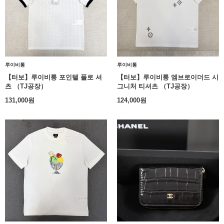
루이비통
루이비통
【터보】루이비통 포인텔 폴로 셔
【터보】루이비통 엠브로이더드 시
츠 （TJ공장）
그니처 티셔츠 （TJ공장）
131,000
원
124,000
원