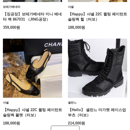
보테가베네타
샤넬
【징공장】보테가베네타 미니 베네
【Happy】샤넬 22C 퀼팅 페이턴트
타 백 867031 （JING공장）
슬링백 힐（터보）
359,000
원
188,000
원
샤넬
셀린느
【Happy】샤넬 22C 퀼팅 페이턴트
【Hello】 셀린느 마가렛 레이스업
슬링백 플랫（터보）
부츠（터보）
188,000
원
214,000
원