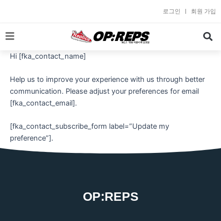
콘
로그인
회원 가입
텐
츠
로
건
Hi [fka_contact_name]
너
뛰
Help us to improve your experience with us through better
기
communication. Please adjust your preferences for email
[fka_contact_email].
[fka_contact_subscribe_form label=”Update my
preference”].
OP:REPS