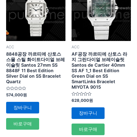
ACC
ACC
8848공장 까르띠에 산토스
AF공장 까르띠에 산토스 라
스몰 스틸 화이트다이얼 브레
지 그린다이얼 브레이슬릿
이슬릿 Santos 27mm SS
Santos de Cartier 40mm
8848F 11 Best Edition
SS AF 1_1 Best Edition
Silver Dial on SS Bracelet
Green Dial on SS
Quartz
SmartLinks Bracelet
MIYOTA 9015
5
574,000
원
중
5
628,000
원
에
중
서
장바구니
에
0
서
장바구니
로
0
평
로
가
평
바로구매
됨
가
바로구매
됨