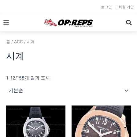
콘
로그인
회원 가입
텐
츠
로
건
너
홈
/
ACC
/ 시계
뛰
시계
기
1–12/158개 결과 표시