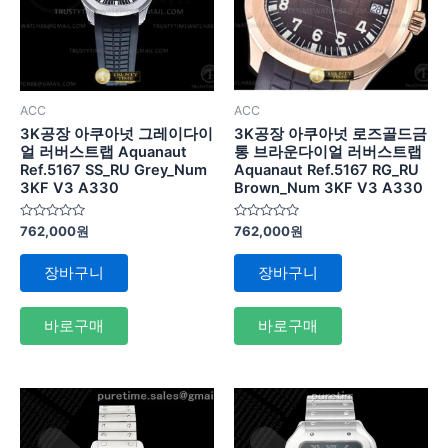
ACC
ACC
3K공장 아쿠아넛 그레이다이
3K공장 아쿠아넛 로즈골드금
얼 러버스트랩 Aquanaut
통 브라운다이얼 러버스트랩
Ref.5167 SS_RU Grey_Num
Aquanaut Ref.5167 RG_RU
3KF V3 A330
Brown_Num 3KF V3 A330
5
5
762,000
원
762,000
원
중
중
에
에
서
서
장바구니
장바구니
0
0
로
로
평
평
가
가
바로구매
바로구매
됨
됨