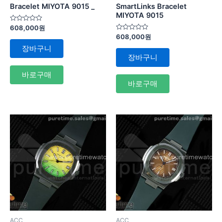
Bracelet MIYOTA 9015 _
SmartLinks Bracelet
MIYOTA 9015
5
608,000
원
중
5
608,000
원
에
중
서
장바구니
에
0
서
장바구니
로
0
평
로
가
평
바로구매
됨
가
바로구매
됨
ACC
ACC