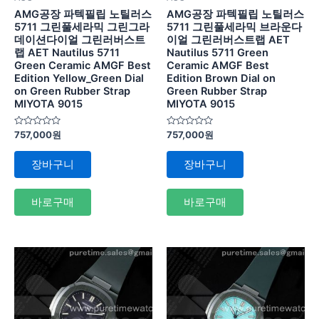
AMG공장 파텍필립 노틸러스
AMG공장 파텍필립 노틸러스
5711 그린풀세라믹 그린그라
5711 그린풀세라믹 브라운다
데이션다이얼 그린러버스트
이얼 그린러버스트랩 AET
랩 AET Nautilus 5711
Nautilus 5711 Green
Green Ceramic AMGF Best
Ceramic AMGF Best
Edition Yellow_Green Dial
Edition Brown Dial on
on Green Rubber Strap
Green Rubber Strap
MIYOTA 9015
MIYOTA 9015
5
5
757,000
원
757,000
원
중
중
에
에
서
서
장바구니
장바구니
0
0
로
로
평
평
가
가
바로구매
바로구매
됨
됨