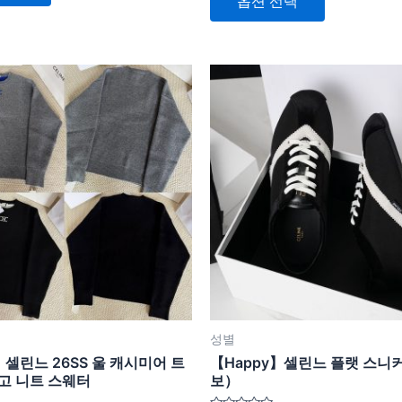
옵션 선택
0
페
페
로
평
이
이
가
됨
지
지
여
여
에
에
러
러
서
서
상
상
옵
옵
품
품
션
션
옵
옵
을
을
션
션
선
선
이
이
택
택
이
이
할
할
상
상
수
수
품
품
있
있
에
에
습
습
있
있
니
니
성별
습
습
다
다
】셀린느 26SS 울 캐시미어 트
【Happy】셀린느 플랫 스니
니
니
고 니트 스웨터
보）