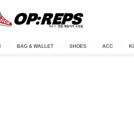
N
BAG & WALLET
SHOES
ACC
K