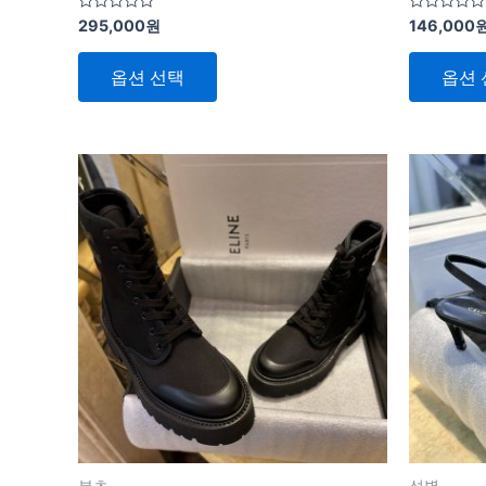
다.
5
5
295,000
원
146,000
상
중
중
에
에
품
서
서
옵션 선택
옵션 
0
0
페
로
로
평
평
이
가
가
됨
됨
지
여
에
러
서
상
옵
품
션
옵
을
션
선
이
택
이
할
상
수
품
있
에
습
있
니
부츠
성별