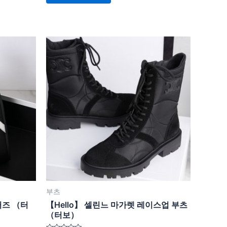
페
평
가
이
됨
지
여
에
러
서
상
옵
품
션
옵
을
션
선
이
택
이
할
상
수
품
있
에
습
있
니
부츠
습
다
커즈 （터
【Hello】 셀린느 마가렛 레이스업 부츠
니
（터보）