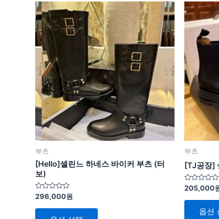
여
러
상
품
옵
션
이
이
상
품
에
있
부츠
부츠
습
[Hello]셀린느 하네스 바이커 부츠 (터
[TJ공장]
니
보)
다.
5
205,000
중
5
296,000
원
상
에
중
서
에
품
옵션 
0
서
로