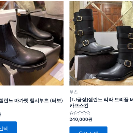
여
여
러
러
상
상
품
품
옵
옵
션
션
이
이
이
이
상
상
품
품
에
에
있
있
부츠
습
습
[TJ공장]셀린느 리라 트리플 
 셀린느 마가렛 첼시부츠 (터보)
니
니
카프스킨
다.
다.
원
5
240,000
원
상
상
중
에
품
품
선택
서