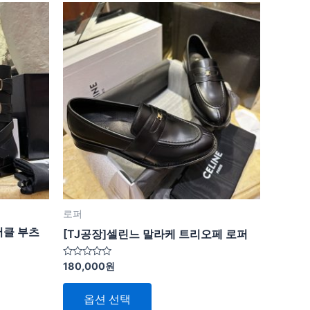
여
러
상
품
옵
션
이
이
상
품
에
있
로퍼
습
버클 부츠
[TJ공장]셀린느 말라케 트리오페 로퍼
니
다.
5
180,000
원
중
상
에
서
품
옵션 선택
0
로