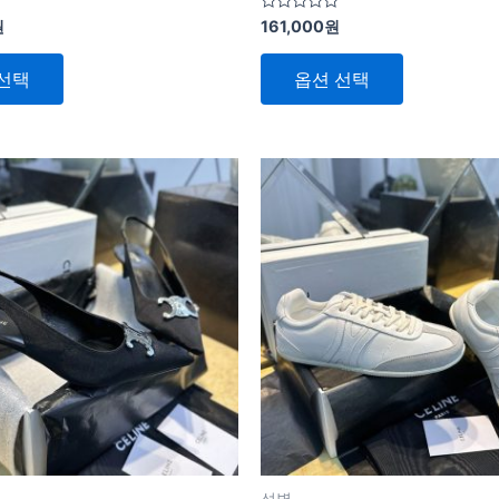
다.
다.
5
원
161,000
원
상
상
중
에
품
품
서
선택
옵션 선택
0
페
페
로
평
이
이
가
됨
지
지
여
여
에
에
러
러
서
서
상
상
옵
옵
품
품
션
션
옵
옵
을
을
션
션
선
선
이
이
택
택
이
이
할
할
상
상
수
수
품
품
있
있
에
에
습
습
있
있
니
니
성별