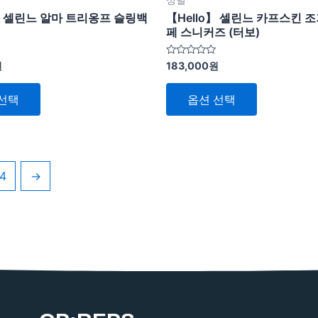
습
습
다
다
o】 셀린느 알마 트리옹프 슬링백
【Hello】 셀린느 카프스킨 
니
니
페 스니커즈 (터보)
다.
다.
5
원
183,000
원
상
상
중
에
품
품
서
선택
옵션 선택
0
페
페
로
평
이
이
가
됨
지
지
에
에
4
→
서
서
옵
옵
션
션
을
을
선
선
택
택
할
할
수
수