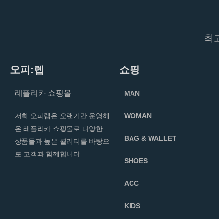
있
습
니
최
다
오피:렙
쇼핑
레플리카 쇼핑몰
MAN
저희 오피렙은 오랜기간 운영해
WOMAN
온 레플리카 쇼핑몰로 다양한
BAG & WALLET
상품들과 높은 퀄리티를 바탕으
로 고객과 함께합니다.
SHOES
ACC
KIDS