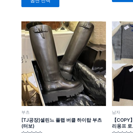
옵션 선택
0
페
평
로
가
평
이
됨
가
됨
지
여
에
러
서
상
옵
품
션
옵
을
션
선
이
택
이
할
상
수
품
있
에
습
있
니
부츠
남자
습
다
[TJ공장]셀린느 플랩 버클 하이탑 부츠
【COPY
니
(터보)
리옹프 로