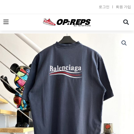
콘
로그인
회원 가입
텐
츠
로
건
너
뛰
기