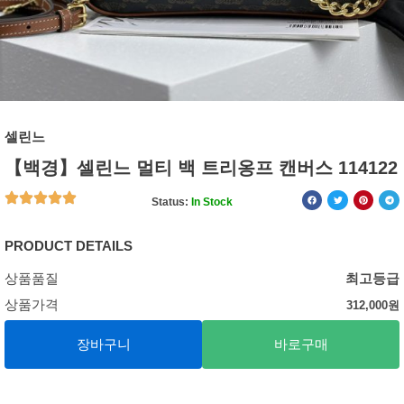
셀린느
【백경】셀린느 멀티 백 트리옹프 캔버스 114122
Status:
In Stock
PRODUCT DETAILS
상품품질
최고등급
상품가격
312,000
원
장바구니
바로구매