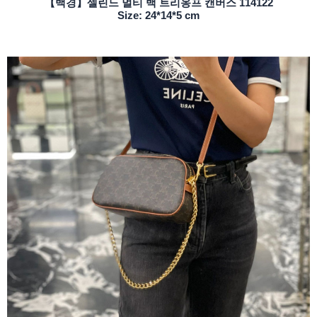
【백경】셀린느 멀티 백 트리옹프 캔버스 114122
Size: 24*14*5 cm