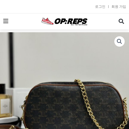
콘
로그인
회원 가입
텐
츠
로
건
너
뛰
기