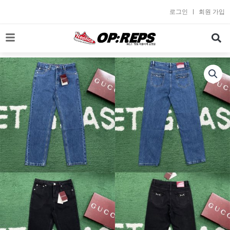
콘
로그인
회원 가입
텐
츠
로
건
너
뛰
기