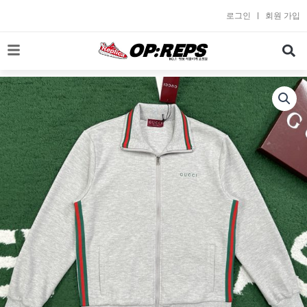
콘
로그인
회원 가입
텐
츠
로
건
너
뛰
기