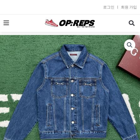
콘
로그인
회원 가입
텐
츠
로
건
너
뛰
기