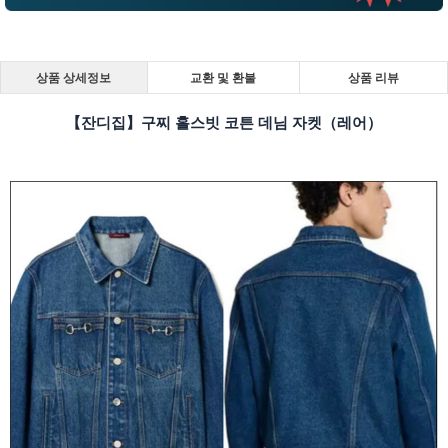
상품 상세정보
교환 및 환불
상품 리뷰
【잔디집】구찌 홀스빗 코튼 데님 자켓（레어）