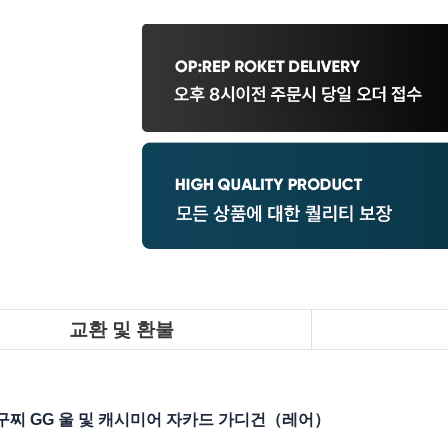
교환 및 환불
찌 GG 울 및 캐시미어 자카드 가디건（레어）