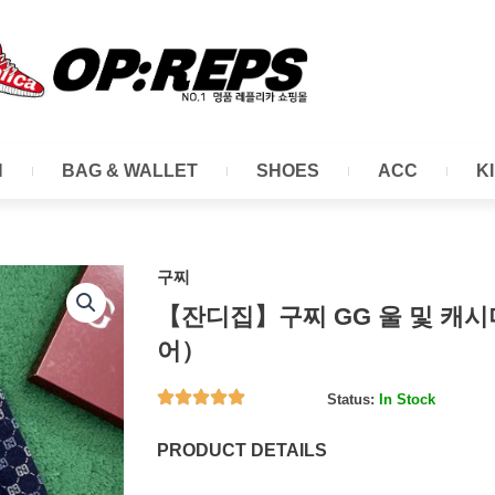
N
BAG & WALLET
SHOES
ACC
K
구찌
【잔디집】구찌 GG 울 및 캐
어）
Status:
In Stock
PRODUCT DETAILS