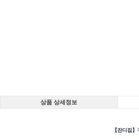
상품 상세정보
【잔디집】구