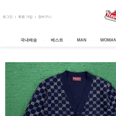
콘
텐
츠
로그인
회원 가입
장바구니
로
건
너
국내배송
베스트
MAN
WOMA
뛰
기