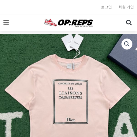
콘
로그인
회원 가입
텐
츠
로
건
너
뛰
기