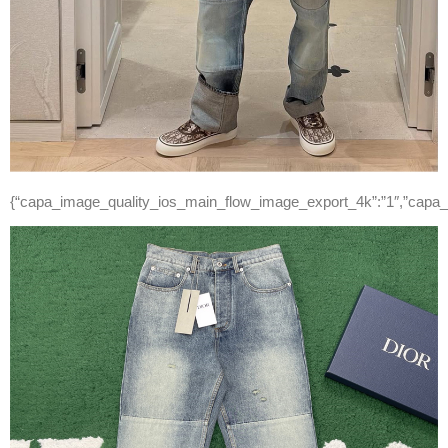
{“capa_image_quality_ios_main_flow_image_export_4k”:”1″,”capa_i