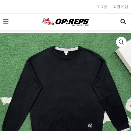
콘
로그인
회원 가입
텐
츠
로
건
너
뛰
기