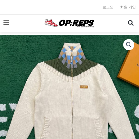
콘
로그인
회원 가입
텐
츠
로
건
너
뛰
기