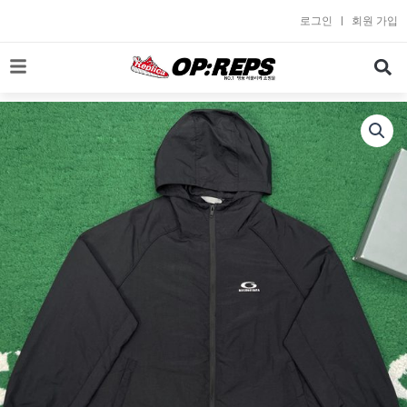
콘
로그인
회원 가입
텐
츠
로
건
너
뛰
기