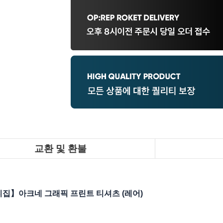
교환 및 환불
집】아크네 그래픽 프린트 티셔츠 (레어)