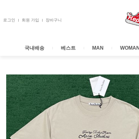
콘
텐
츠
로그인
회원 가입
장바구니
로
건
너
국내배송
베스트
MAN
WOMA
뛰
기