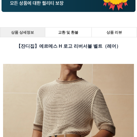
상품 상세정보
교환 및 환불
상품 리뷰
【잔디집】에르메스 H 로고 리버서블 벨트（레어）