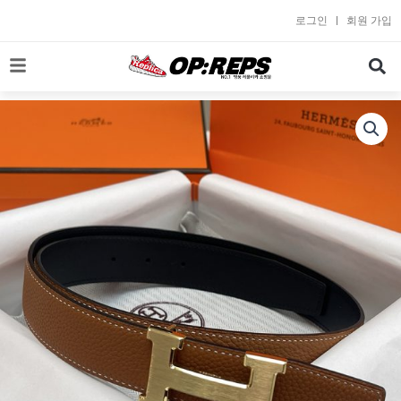
콘
로그인
회원 가입
텐
츠
로
건
너
뛰
기