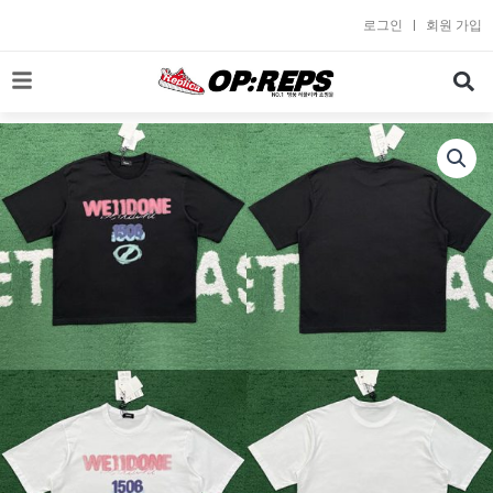
콘
로그인
회원 가입
텐
츠
로
건
너
뛰
기