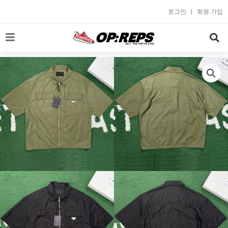
콘
로그인
회원 가입
텐
츠
로
건
너
뛰
기