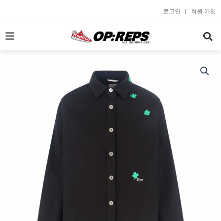
콘
로그인
회원 가입
텐
츠
로
건
너
뛰
기