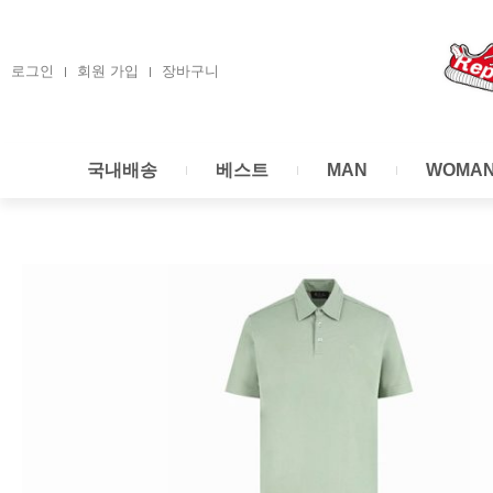
콘
텐
츠
로그인
회원 가입
장바구니
로
건
너
국내배송
베스트
MAN
WOMA
뛰
기