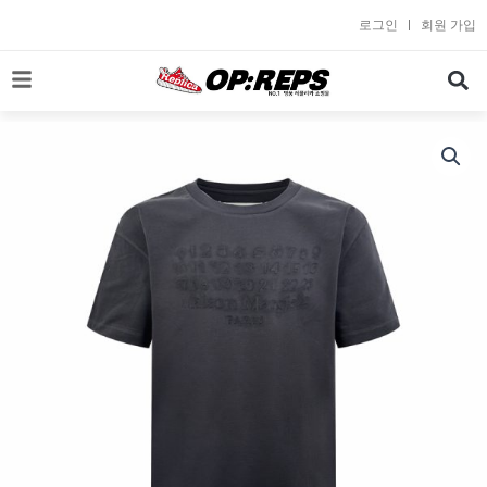
콘
로그인
회원 가입
텐
츠
로
건
너
뛰
기