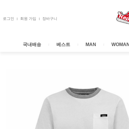
콘
텐
츠
로그인
회원 가입
장바구니
로
건
너
국내배송
베스트
MAN
WOMA
뛰
기