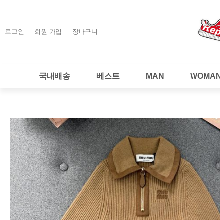
콘
텐
츠
로그인
회원 가입
장바구니
로
건
너
국내배송
베스트
MAN
WOMA
뛰
기