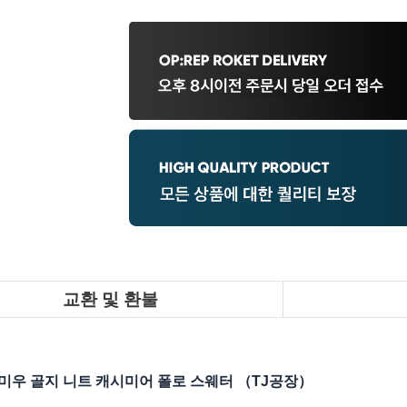
교환 및 환불
우 골지 니트 캐시미어 폴로 스웨터 （TJ공장）