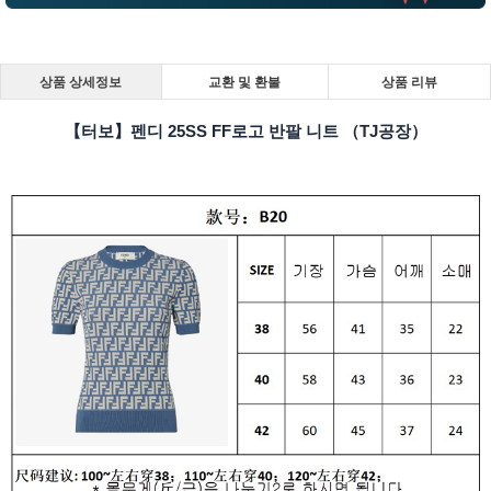
상품 상세정보
교환 및 환불
상품 리뷰
【터보】펜디 25SS FF로고 반팔 니트 （TJ공장）