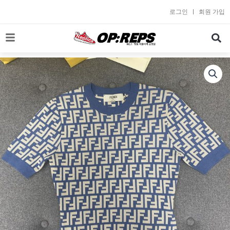
콘
로그인
회원 가입
텐
츠
로
건
너
뛰
기