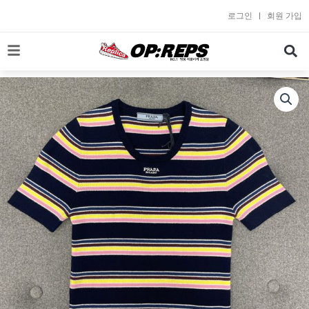
콘
로그인
회원 가입
텐
츠
로
건
너
뛰
기