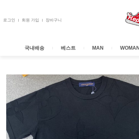
콘
텐
츠
로그인
회원 가입
장바구니
로
건
너
국내배송
베스트
MAN
WOMA
뛰
기