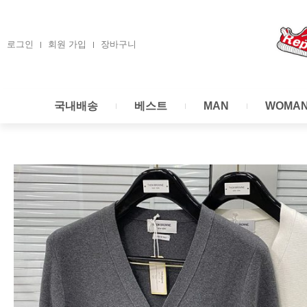
콘
텐
츠
로그인
회원 가입
장바구니
로
건
너
국내배송
베스트
MAN
WOMA
뛰
기