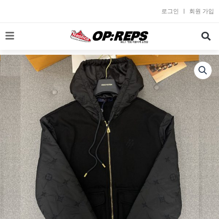
콘
로그인
회원 가입
텐
츠
로
건
너
뛰
기