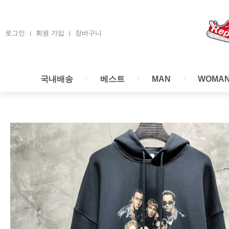
콘
텐
츠
로그인
회원 가입
장바구니
로
건
너
국내배송
베스트
MAN
WOMA
뛰
기