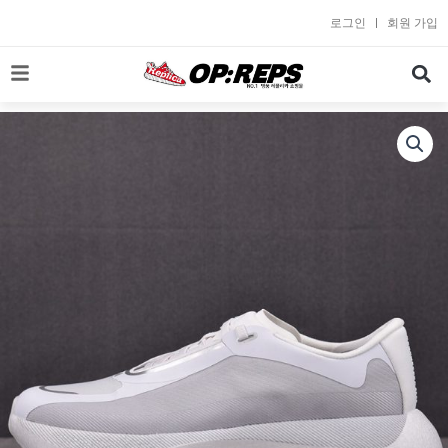
콘
로그인
회원 가입
텐
츠
로
건
너
뛰
기