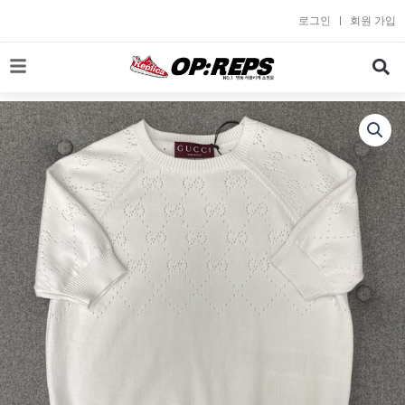
콘
로그인
회원 가입
텐
츠
로
건
너
뛰
기