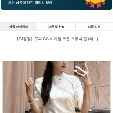
상품 상세정보
교환 및 환불
상품 리뷰
【TJ공장】구찌 GG 아가일 코튼 크루넥 탑 (터보)