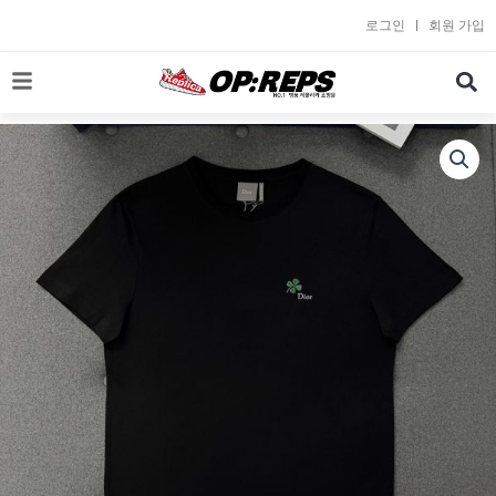
콘
로그인
회원 가입
텐
츠
로
건
너
뛰
기