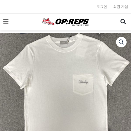
콘
로그인
회원 가입
텐
츠
로
건
너
뛰
기