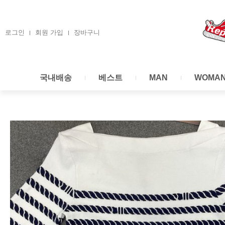
콘
텐
츠
로그인
회원 가입
장바구니
로
건
너
국내배송
베스트
MAN
WOMA
뛰
기