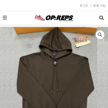
콘
로그인
회원 가입
텐
츠
로
건
너
뛰
기