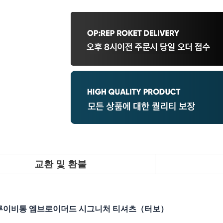
교환 및 환불
루이비통 엠브로이더드 시그니처 티셔츠（터보）