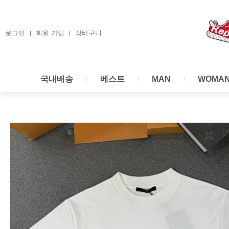
콘
텐
츠
로그인
회원 가입
장바구니
로
건
너
국내배송
베스트
MAN
WOMA
뛰
기