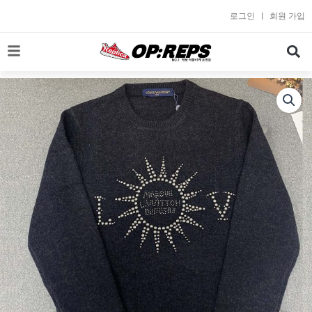
콘
로그인
회원 가입
텐
츠
로
건
너
뛰
기