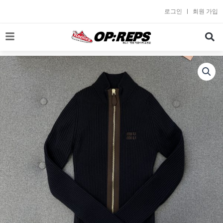
콘
로그인
회원 가입
텐
츠
로
건
너
뛰
기