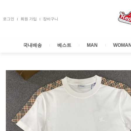
콘
텐
츠
로그인
회원 가입
장바구니
로
건
너
국내배송
베스트
MAN
WOMA
뛰
기