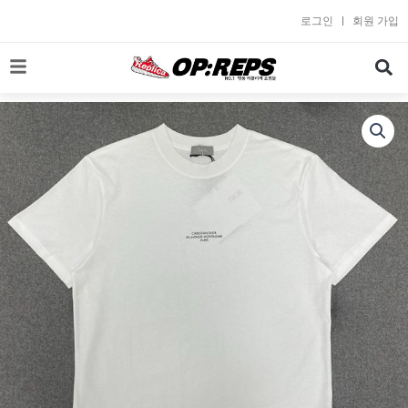
콘
로그인
회원 가입
텐
츠
로
건
너
뛰
기