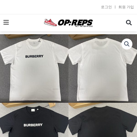
콘
로그인
회원 가입
텐
츠
로
건
너
뛰
기