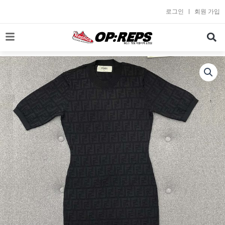
콘
로그인
회원 가입
텐
츠
로
건
너
뛰
기