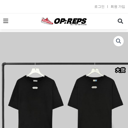
콘
로그인
회원 가입
텐
츠
로
건
너
뛰
기