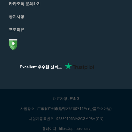
카카오톡 문의하기
공지사항
포토리뷰
Excellent 우수한 신뢰도
대표자명 : FANG
사업장소 : 广东省广州市越秀区站南路16号 (반품주소아님)
사업자등록번호 : 92330106MA2CGMP8A (CN)
홈페이지 : https://op-reps.com/