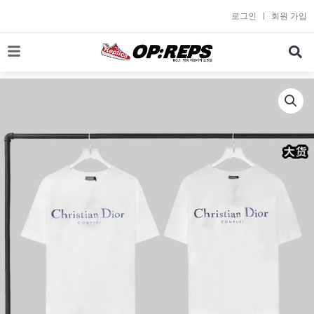
콘
로그인
회원 가입
텐
츠
로
건
너
뛰
기