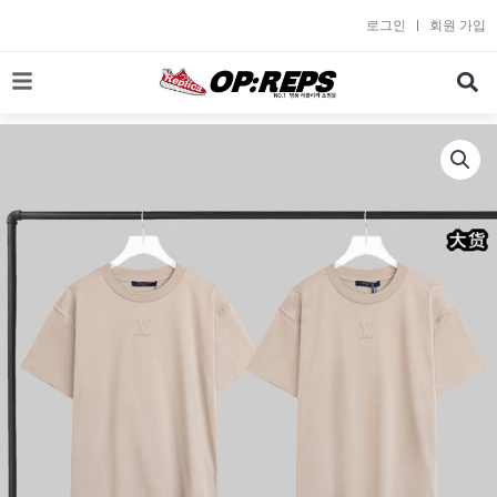
콘
로그인
회원 가입
텐
츠
로
건
너
뛰
기