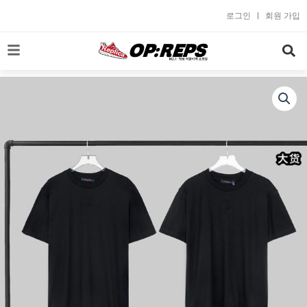
콘
로그인
회원 가입
텐
츠
로
건
너
뛰
기