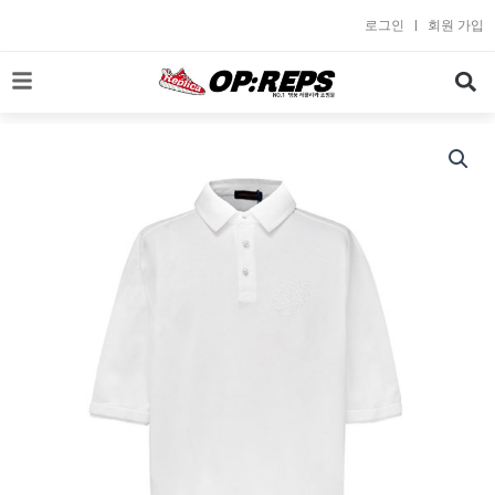
콘
로그인
회원 가입
텐
츠
로
건
너
뛰
기